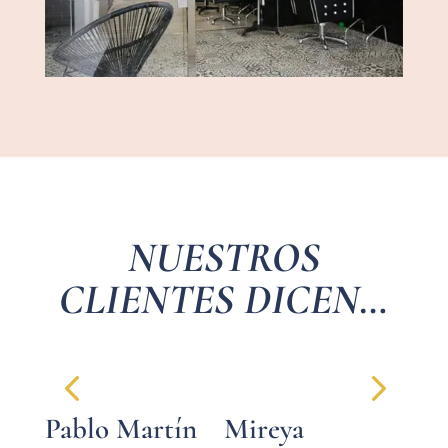
NUESTROS
CLIENTES DICEN…
Pablo Martín
Mireya
Vic