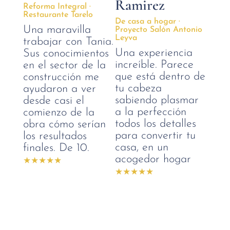
Ramirez
Reforma Integral ·
casa P
Restaurante Tarelo
Sabí
De casa a hogar ·
Una maravilla
Proyecto Salón Antonio
casa
Leyva
trabajar con Tania.
«pot
Una experiencia
Sus conocimientos
no f
increíble. Parece
en el sector de la
emp
que está dentro de
construcción me
trab
tu cabeza
ayudaron a ver
que 
sabiendo plasmar
desde casi el
ayud
a la perfección
comienzo de la
real
todos los detalles
obra cómo serían
para
para convertir tu
los resultados
eran
casa, en un
finales. De 10.
cabe
acogedor hogar
Gran
con 
exqu
de l
estil